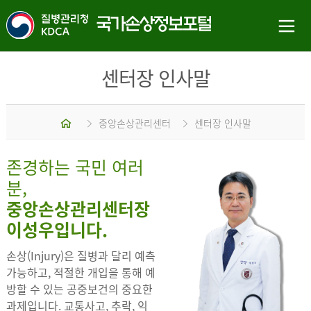
센터장 인사말
홈
중앙손상관리센터
센터장 인사말
존경하는 국민 여러
분,
중앙손상관리센터장
이성우입니다.
손상(Injury)은 질병과 달리 예측
가능하고, 적절한 개입을 통해 예
방할 수 있는 공중보건의 중요한
과제입니다. 교통사고, 추락, 익