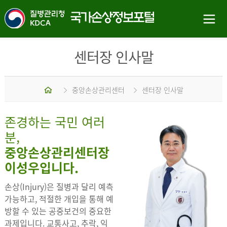
센터장 인사말
홈
중앙손상관리센터
센터장 인사말
존경하는 국민 여러
분,
중앙손상관리센터장
이성우입니다.
손상(Injury)은 질병과 달리 예측
가능하고, 적절한 개입을 통해 예
방할 수 있는 공중보건의 중요한
과제입니다. 교통사고, 추락, 익