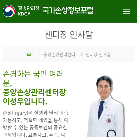
센터장 인사말
홈
중앙손상관리센터
센터장 인사말
존경하는 국민 여러
분,
중앙손상관리센터장
이성우입니다.
손상(Injury)은 질병과 달리 예측
가능하고, 적절한 개입을 통해 예
방할 수 있는 공중보건의 중요한
과제입니다. 교통사고, 추락, 익