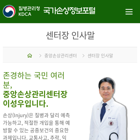
센터장 인사말
홈
중앙손상관리센터
센터장 인사말
존경하는 국민 여러
분,
중앙손상관리센터장
이성우입니다.
손상(Injury)은 질병과 달리 예측
가능하고, 적절한 개입을 통해 예
방할 수 있는 공중보건의 중요한
과제입니다. 교통사고, 추락, 익