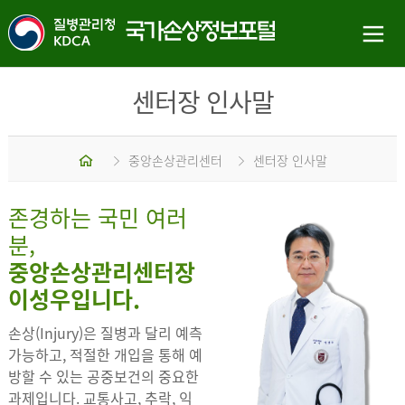
센터장 인사말
홈
중앙손상관리센터
센터장 인사말
존경하는 국민 여러
분,
중앙손상관리센터장
이성우입니다.
손상(Injury)은 질병과 달리 예측
가능하고, 적절한 개입을 통해 예
방할 수 있는 공중보건의 중요한
과제입니다. 교통사고, 추락, 익