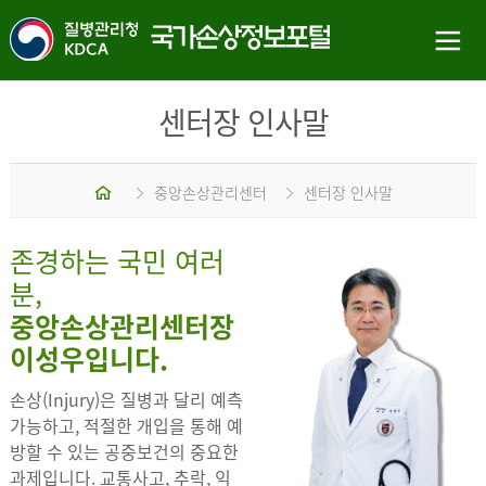
센터장 인사말
홈
중앙손상관리센터
센터장 인사말
존경하는 국민 여러
분,
중앙손상관리센터장
이성우입니다.
손상(Injury)은 질병과 달리 예측
가능하고, 적절한 개입을 통해 예
방할 수 있는 공중보건의 중요한
과제입니다. 교통사고, 추락, 익