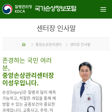
센터장 인사말
홈
중앙손상관리센터
센터장 인사말
존경하는 국민 여러
분,
중앙손상관리센터장
이성우입니다.
손상(Injury)은 질병과 달리 예측
가능하고, 적절한 개입을 통해 예
방할 수 있는 공중보건의 중요한
과제입니다. 교통사고, 추락, 익