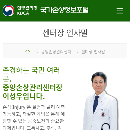
센터장 인사말
홈
중앙손상관리센터
센터장 인사말
존경하는 국민 여러
분,
중앙손상관리센터장
이성우입니다.
손상(Injury)은 질병과 달리 예측
가능하고, 적절한 개입을 통해 예
방할 수 있는 공중보건의 중요한
과제입니다. 교통사고, 추락, 익