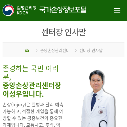
센터장 인사말
홈
중앙손상관리센터
센터장 인사말
존경하는 국민 여러
분,
중앙손상관리센터장
이성우입니다.
손상(Injury)은 질병과 달리 예측
가능하고, 적절한 개입을 통해 예
방할 수 있는 공중보건의 중요한
과제입니다. 교통사고, 추락, 익