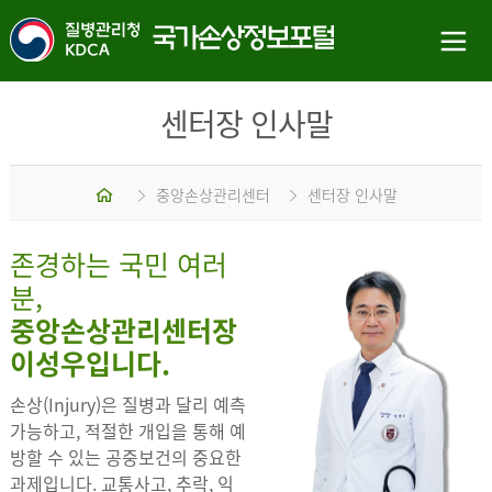
센터장 인사말
홈
중앙손상관리센터
센터장 인사말
존경하는 국민 여러
분,
중앙손상관리센터장
이성우입니다.
손상(Injury)은 질병과 달리 예측
가능하고, 적절한 개입을 통해 예
방할 수 있는 공중보건의 중요한
과제입니다. 교통사고, 추락, 익