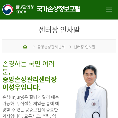
센터장 인사말
홈
중앙손상관리센터
센터장 인사말
존경하는 국민 여러
분,
중앙손상관리센터장
이성우입니다.
손상(Injury)은 질병과 달리 예측
가능하고, 적절한 개입을 통해 예
방할 수 있는 공중보건의 중요한
과제입니다. 교통사고, 추락, 익