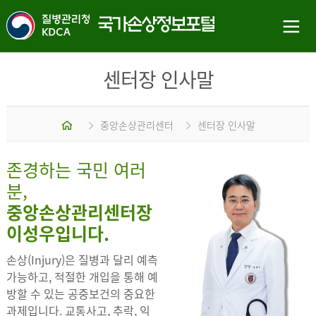
센터장 인사말
홈
중앙손상관리센터
센터장 인사말
존경하는 국민 여러
분,
중앙손상관리센터장
이성우입니다.
손상(Injury)은 질병과 달리 예측
가능하고, 적절한 개입을 통해 예
방할 수 있는 공중보건의 중요한
과제입니다. 교통사고, 추락, 익