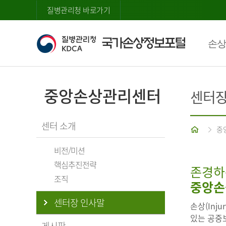
질병관리청 바로가기
손상
중앙손상관리센터
센터장
센터 소개
홈
중
비전/미션
핵심추진전략
존경하
조직
중앙손
센터장 인사말
손상(Inj
있는 공중보
게시판