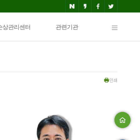
사
손상관리센터
관련기관
이
인쇄
트
맵
메인으로