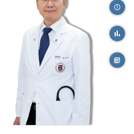
손상정보
손상통계
원시자료