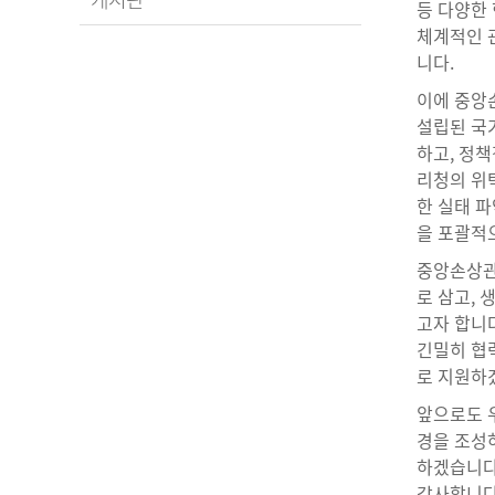
등 다양한
체계적인 
니다.
이에 중앙
설립된 국
하고, 정책
리청의 위
한 실태 파
을 포괄적
중앙손상관
로 삼고,
고자 합니다
긴밀히 협
로 지원하
앞으로도 우
경을 조성
하겠습니다
감사합니다