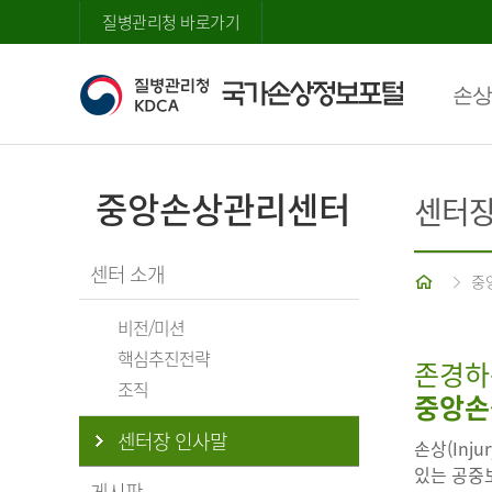
질병관리청 바로가기
손상
중앙손상관리센터
센터장
센터 소개
홈
중
비전/미션
핵심추진전략
존경하
조직
중앙손
센터장 인사말
손상(Inj
있는 공중보
게시판