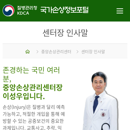
센터장 인사말
홈
중앙손상관리센터
센터장 인사말
존경하는 국민 여러
분,
중앙손상관리센터장
이성우입니다.
손상(Injury)은 질병과 달리 예측
가능하고, 적절한 개입을 통해 예
방할 수 있는 공중보건의 중요한
과제입니다. 교통사고, 추락, 익