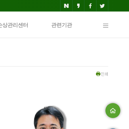
사
손상관리센터
관련기관
이
인쇄
트
맵
메인으로