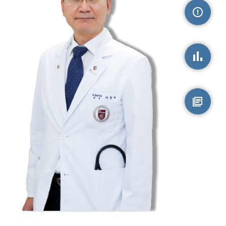
손상정보
손상통계
원시자료