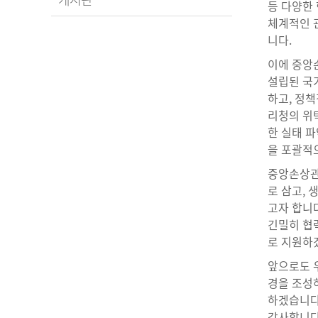
등 다양한
체계적인 
니다.
이에 중앙
설립된 국
하고, 정책
리청의 위
한 실태 파
을 포괄적
중앙손상관
로 삼고,
고자 합니다
긴밀히 협
로 지원하
앞으로도 우
경을 조성
하겠습니다
감사합니다