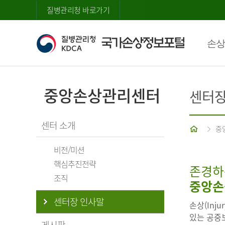
질병관리청 바로가기
손상
중앙손상관리센터
센터장
센터 소개
홈
중
비전/미션
핵심추진전략
존경하
조직
중앙손
센터장 인사말
손상(Inj
있는 공중보
게시판