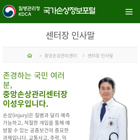
센터장 인사말
홈
중앙손상관리센터
센터장 인사말
존경하는 국민 여러
분,
중앙손상관리센터장
이성우입니다.
손상(Injury)은 질병과 달리 예측
가능하고, 적절한 개입을 통해 예
방할 수 있는 공중보건의 중요한
과제입니다. 교통사고, 추락, 익