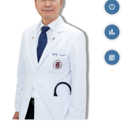
손상정보
손상통계
원시자료