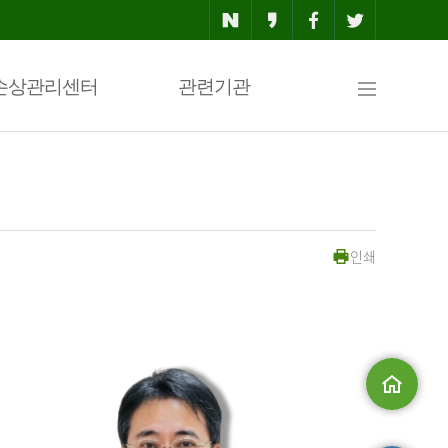
사
손상관리센터
관련기관
이
인쇄
트
맵
메인으로