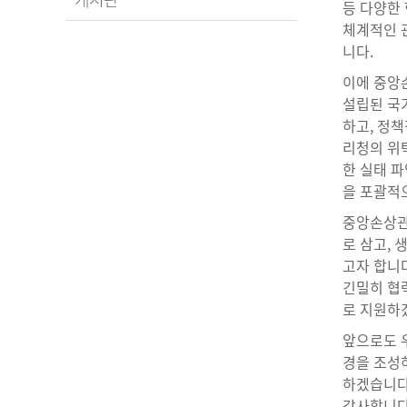
등 다양한
체계적인 
니다.
이에 중앙
설립된 국
하고, 정책
리청의 위
한 실태 파
을 포괄적
중앙손상관
로 삼고,
고자 합니다
긴밀히 협
로 지원하
앞으로도 우
경을 조성
하겠습니다
감사합니다