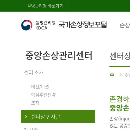
질병관리청 바로가기
손상
중앙손상관리센터
센터장
센터 소개
홈
중
비전/미션
핵심추진전략
존경하
조직
중앙손
센터장 인사말
손상(Inj
있는 공중보
게시판