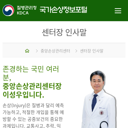
센터장 인사말
홈
중앙손상관리센터
센터장 인사말
존경하는 국민 여러
분,
중앙손상관리센터장
이성우입니다.
손상(Injury)은 질병과 달리 예측
가능하고, 적절한 개입을 통해 예
방할 수 있는 공중보건의 중요한
과제입니다. 교통사고, 추락, 익