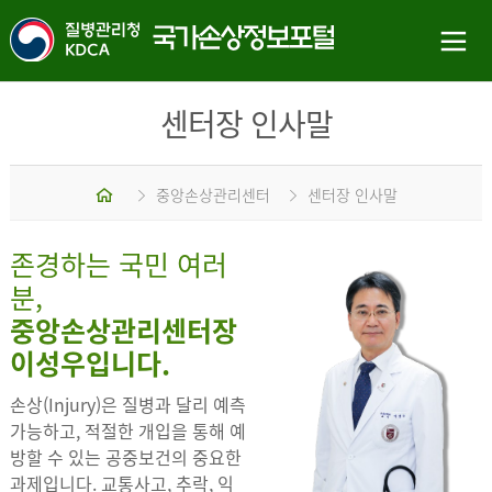
센터장 인사말
홈
중앙손상관리센터
센터장 인사말
존경하는 국민 여러
분,
중앙손상관리센터장
이성우입니다.
손상(Injury)은 질병과 달리 예측
가능하고, 적절한 개입을 통해 예
방할 수 있는 공중보건의 중요한
과제입니다. 교통사고, 추락, 익