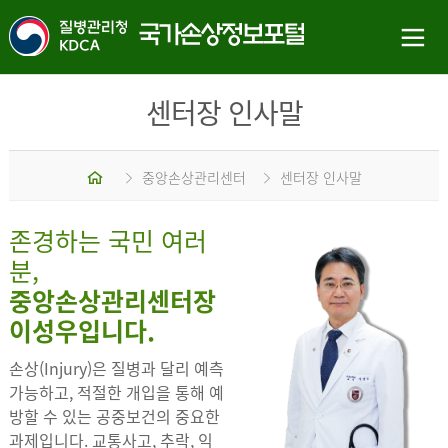
센터장 인사말
홈
중앙손상관리센터
센터장 인사말
존경하는 국민 여러
분,
중앙손상관리센터장
이성우입니다.
손상(Injury)은 질병과 달리 예측
가능하고, 적절한 개입을 통해 예
방할 수 있는 공중보건의 중요한
과제입니다. 교통사고, 추락, 익