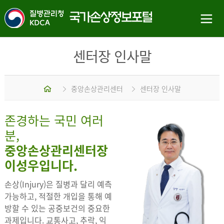
센터장 인사말
홈
중앙손상관리센터
센터장 인사말
존경하는 국민 여러
분,
중앙손상관리센터장
이성우입니다.
손상(Injury)은 질병과 달리 예측
가능하고, 적절한 개입을 통해 예
방할 수 있는 공중보건의 중요한
과제입니다. 교통사고, 추락, 익