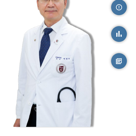
손상정보
손상통계
원시자료