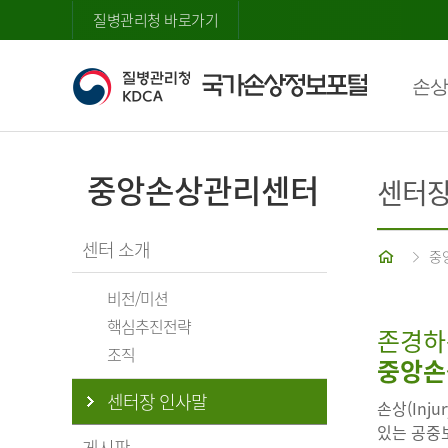
질병관리청 바로가기
손상
중앙손상관리센터
센터장
센터 소개
홈
중
비전/미션
핵심추진전략
존경하
조직
중앙손
센터장 인사말
손상(Inj
있는 공중보
게시판