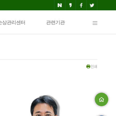
사
손상관리센터
관련기관
이
인쇄
트
맵
메인으로