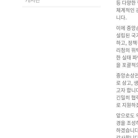
등 다양한
체계적인 
니다.
이에 중앙
설립된 국
하고, 정책
리청의 위
한 실태 파
을 포괄적
중앙손상관
로 삼고,
고자 합니다
긴밀히 협
로 지원하
앞으로도 우
경을 조성
하겠습니다
감사합니다