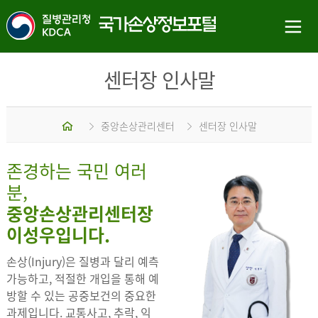
센터장 인사말
홈
중앙손상관리센터
센터장 인사말
존경하는 국민 여러
분,
중앙손상관리센터장
이성우입니다.
손상(Injury)은 질병과 달리 예측
가능하고, 적절한 개입을 통해 예
방할 수 있는 공중보건의 중요한
과제입니다. 교통사고, 추락, 익