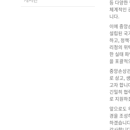
등 다양한
체계적인 
니다.
이에 중앙
설립된 국
하고, 정책
리청의 위
한 실태 파
을 포괄적
중앙손상관
로 삼고,
고자 합니다
긴밀히 협
로 지원하
앞으로도 우
경을 조성
하겠습니다
감사합니다