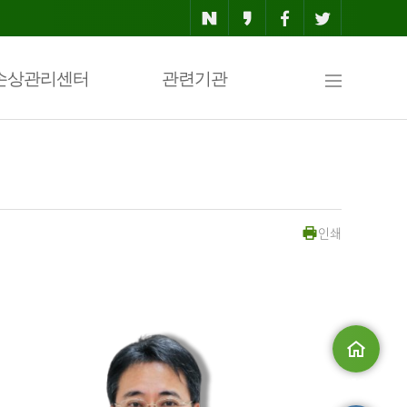
사
손상관리센터
관련기관
이
인쇄
트
맵
메인으로