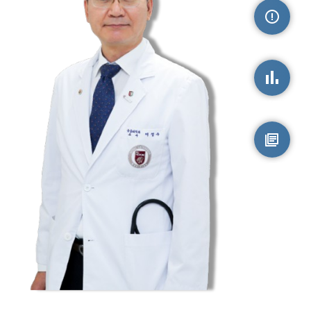
손상정보
손상통계
원시자료