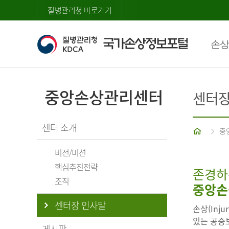
질병관리청 바로가기
손상
중앙손상관리센터
센터장
센터 소개
홈
중
비전/미션
핵심추진전략
존경하
조직
중앙손
센터장 인사말
손상(Inj
있는 공중보
게시판