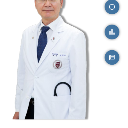
손상정보
손상통계
원시자료