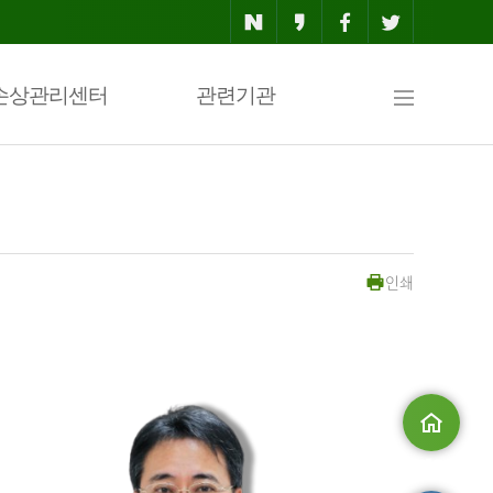
사
손상관리센터
관련기관
이
인쇄
트
맵
메인으로