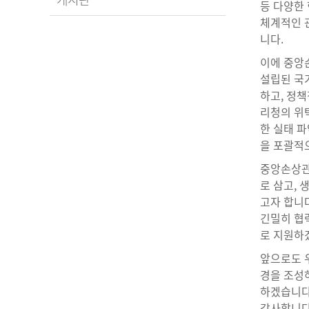
등 다양한
체계적인 
니다.
이에 중앙
설립된 국
하고, 정책
리청의 위
한 실태 파
을 포괄적
중앙손상관
로 삼고,
고자 합니다
긴밀히 협
로 지원하
앞으로도 우
경을 조성
하겠습니다
감사합니다