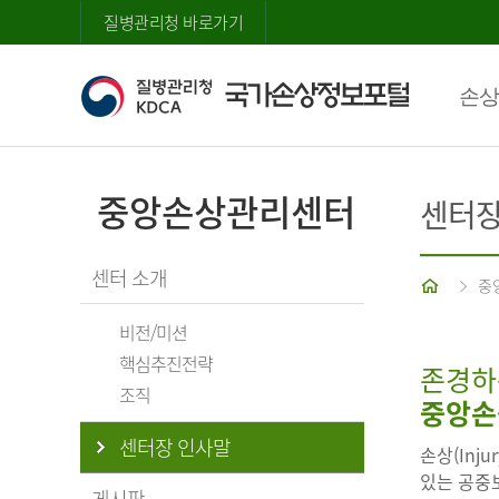
질병관리청 바로가기
손상
중앙손상관리센터
센터장
센터 소개
홈
중
비전/미션
핵심추진전략
존경하
조직
중앙손
센터장 인사말
손상(Inj
있는 공중보
게시판