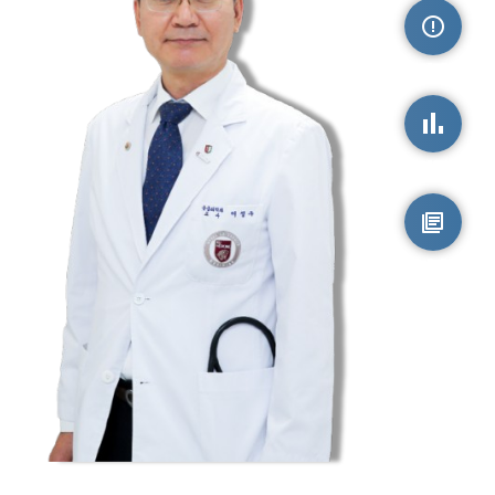
손상정보
손상통계
원시자료