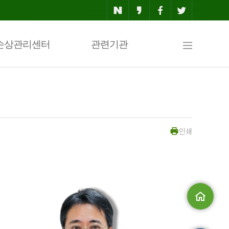
사
손상관리센터
관련기관
이
인쇄
트
맵
메인으로