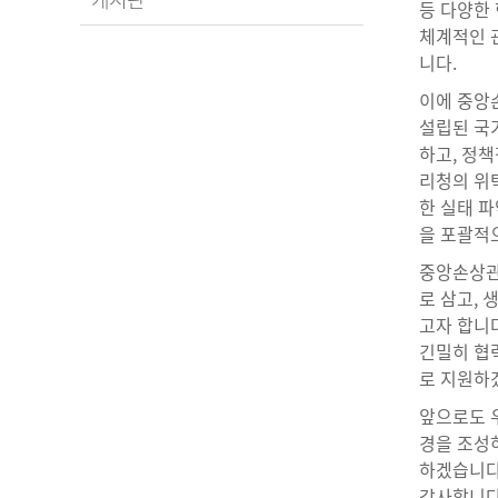
등 다양한
체계적인 
니다.
이에 중앙
설립된 국
하고, 정책
리청의 위
한 실태 파
을 포괄적
중앙손상관
로 삼고,
고자 합니다
긴밀히 협
로 지원하
앞으로도 우
경을 조성
하겠습니다
감사합니다