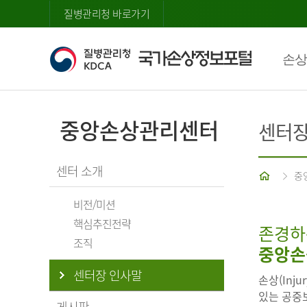
질병관리청 바로가기
손상
중앙손상관리센터
센터장
센터 소개
홈
중
비전/미션
핵심추진전략
존경하
조직
중앙손
센터장 인사말
손상(Inj
있는 공중보
게시판