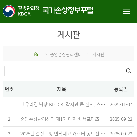
게시판
홈
중앙손상관리센터
게시판
번호
제목
등록일
1
「우리집 낙상 BLOCK! 작지만 큰 실천, 쇼츠 챌린지」 수상작 발표
2025-11-07
2
중앙손상관리센터 제1기 대학생 서포터즈 합격자 발표
2025-09-22
3
2025년 손상예방 인식제고 캐릭터 공모전 결과발표 지연 안내
2025-09-22