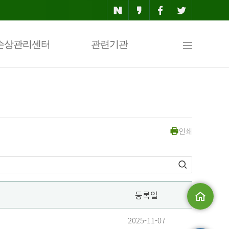
사
손상관리센터
관련기관
이
인쇄
트
맵
등록일
메인으로
2025-11-07