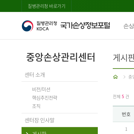
질병관리청 바로가기
손상
중앙손상관리센터
게시
센터 소개
홈
중
비전/미션
전체
5
건
핵심추진전략
조직
번호
센터장 인사말
1
게시판