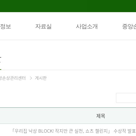
정보
자료실
사업소개
중앙
판
앙손상관리센터
게시판
제목
「우리집 낙상 BLOCK! 작지만 큰 실천, 쇼츠 챌린지」 수상작 발표