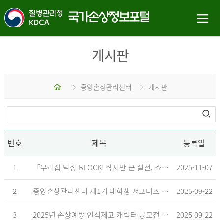
게시판
홈
중앙손상관리센터
게시판
번호
제목
등록일
1
「우리집 낙상 BLOCK! 작지만 큰 실천, 쇼츠 챌린지」 수상작 발표
2025-11-07
2
중앙손상관리센터 제1기 대학생 서포터즈 합격자 발표
2025-09-22
3
2025년 손상예방 인식제고 캐릭터 공모전 결과발표 지연 안내
2025-09-22