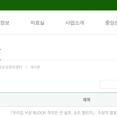
정보
자료실
사업소개
중앙
판
앙손상관리센터
게시판
제목
「우리집 낙상 BLOCK! 작지만 큰 실천, 쇼츠 챌린지」 수상작 발표