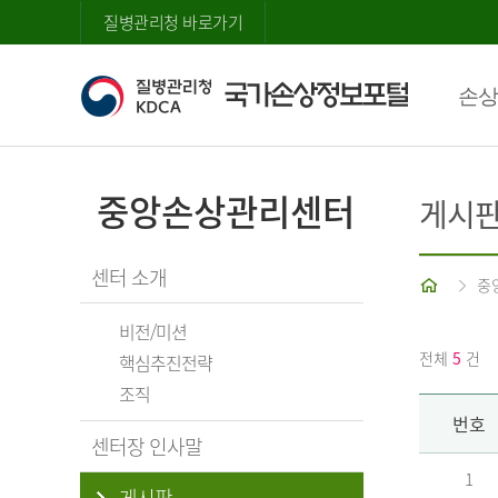
질병관리청 바로가기
손상
중앙손상관리센터
게시
센터 소개
홈
중
비전/미션
전체
5
건
핵심추진전략
조직
번호
센터장 인사말
1
게시판