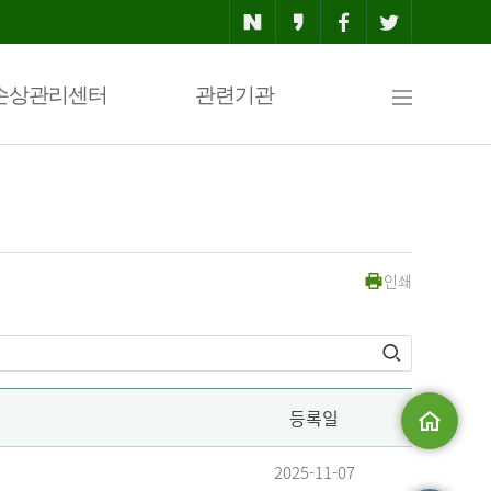
사
손상관리센터
관련기관
이
인쇄
트
맵
등록일
메인으로
2025-11-07