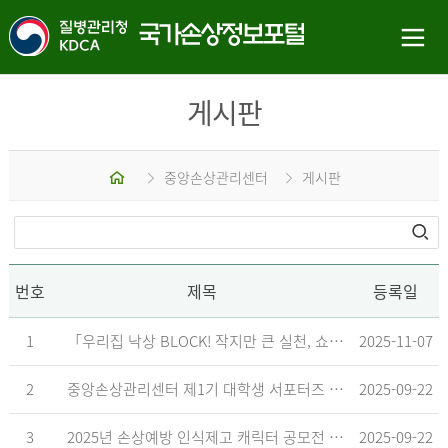
게시판
홈
중앙손상관리센터
게시판
번호
제목
등록일
1
「우리집 낙상 BLOCK! 작지만 큰 실천, 쇼츠 챌린지」 수상작 발표
2025-11-07
2
중앙손상관리센터 제1기 대학생 서포터즈 합격자 발표
2025-09-22
3
2025년 손상예방 인식제고 캐릭터 공모전 결과발표 지연 안내
2025-09-22