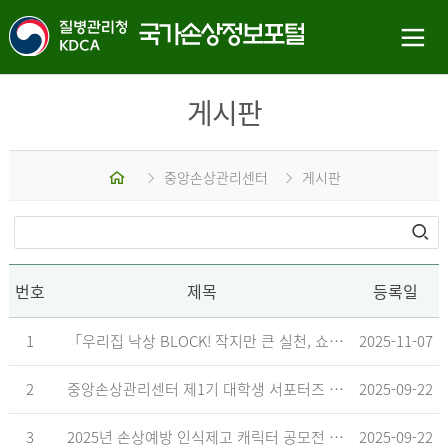
게시판
홈
중앙손상관리센터
게시판
번호
제목
등록일
1
「우리집 낙상 BLOCK! 작지만 큰 실천, 쇼츠 챌린지」 수상작 발표
2025-11-07
2
중앙손상관리센터 제1기 대학생 서포터즈 합격자 발표
2025-09-22
3
2025년 손상예방 인식제고 캐릭터 공모전 결과발표 지연 안내
2025-09-22