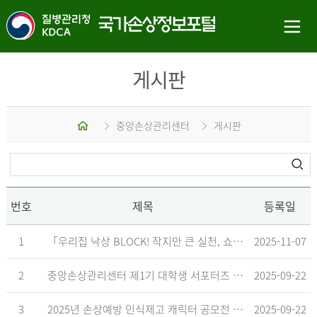
게시판
홈
중앙손상관리센터
게시판
번호
제목
등록일
1
「우리집 낙상 BLOCK! 작지만 큰 실천, 쇼츠 챌린지」 수상작 발표
2025-11-07
2
중앙손상관리센터 제1기 대학생 서포터즈 합격자 발표
2025-09-22
3
2025년 손상예방 인식제고 캐릭터 공모전 결과발표 지연 안내
2025-09-22