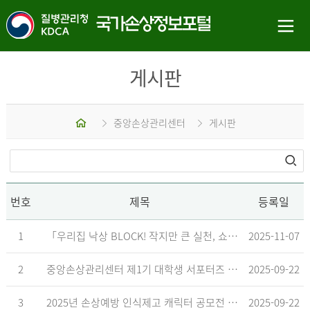
게시판
홈
중앙손상관리센터
게시판
번호
제목
등록일
1
「우리집 낙상 BLOCK! 작지만 큰 실천, 쇼츠 챌린지」 수상작 발표
2025-11-07
2
중앙손상관리센터 제1기 대학생 서포터즈 합격자 발표
2025-09-22
3
2025년 손상예방 인식제고 캐릭터 공모전 결과발표 지연 안내
2025-09-22