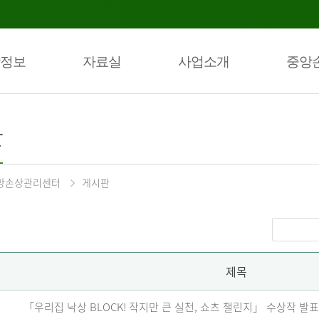
정보
자료실
사업소개
중앙
판
앙손상관리센터
게시판
제목
「우리집 낙상 BLOCK! 작지만 큰 실천, 쇼츠 챌린지」 수상작 발표