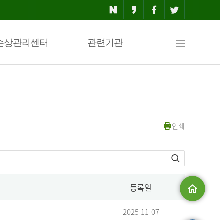
사
손상관리센터
관련기관
이
인쇄
트
맵
등록일
메인으로
2025-11-07