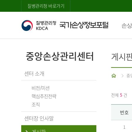
질병관리청 바로가기
손상
중앙손상관리센터
게시
센터 소개
홈
중
비전/미션
전체
5
건
핵심추진전략
조직
번호
센터장 인사말
1
게시판