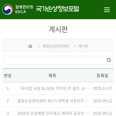
게시판
홈
중앙손상관리센터
게시판
번호
제목
등록일
1
「우리집 낙상 BLOCK! 작지만 큰 실천, 쇼츠 챌린지」 수상작 발표
2025-11-07
2
중앙손상관리센터 제1기 대학생 서포터즈 합격자 발표
2025-09-22
3
2025년 손상예방 인식제고 캐릭터 공모전 결과발표 지연 안내
2025-09-22