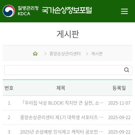
게시판
홈
중앙손상관리센터
게시판
번호
제목
등록일
1
「우리집 낙상 BLOCK! 작지만 큰 실천, 쇼츠 챌린지」 수상작 발표
2025-11-07
2
중앙손상관리센터 제1기 대학생 서포터즈 합격자 발표
2025-09-22
3
2025년 손상예방 인식제고 캐릭터 공모전 결과발표 지연 안내
2025-09-22