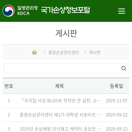
게시판
홈
중앙손상관리센터
게시판
번호
제목
등록일
1
「우리집 낙상 BLOCK! 작지만 큰 실천, 쇼츠 챌린지」 수상작 발표
2025-11-07
2
중앙손상관리센터 제1기 대학생 서포터즈 합격자 발표
2025-09-22
3
2025년 손상예방 인식제고 캐릭터 공모전 결과발표 지연 안내
2025-09-22