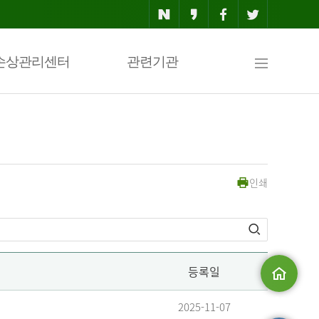
사
손상관리센터
관련기관
이
인쇄
트
맵
등록일
메인으로
2025-11-07