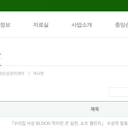
정보
자료실
사업소개
중앙
판
앙손상관리센터
게시판
제목
「우리집 낙상 BLOCK! 작지만 큰 실천, 쇼츠 챌린지」 수상작 발표