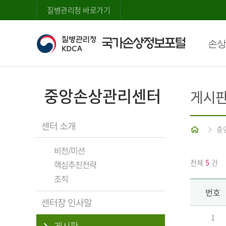
질병관리청 바로가기
손상
중앙손상관리센터
게시
센터 소개
홈
중
비전/미션
전체
5
건
핵심추진전략
조직
번호
센터장 인사말
1
게시판