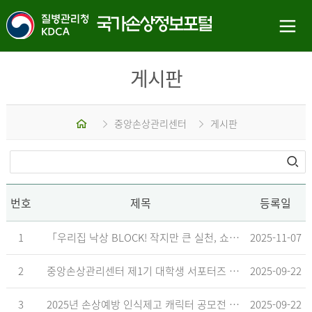
게시판
홈
중앙손상관리센터
게시판
번호
제목
등록일
1
「우리집 낙상 BLOCK! 작지만 큰 실천, 쇼츠 챌린지」 수상작 발표
2025-11-07
2
중앙손상관리센터 제1기 대학생 서포터즈 합격자 발표
2025-09-22
3
2025년 손상예방 인식제고 캐릭터 공모전 결과발표 지연 안내
2025-09-22