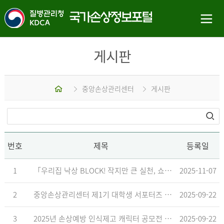
게시판
홈
중앙손상관리센터
게시판
번호
제목
등록일
1
「우리집 낙상 BLOCK! 작지만 큰 실천, 쇼츠 챌린지」 수상작 발표
2025-11-07
2
중앙손상관리센터 제1기 대학생 서포터즈 합격자 발표
2025-09-22
3
2025년 손상예방 인식제고 캐릭터 공모전 결과발표 지연 안내
2025-09-22