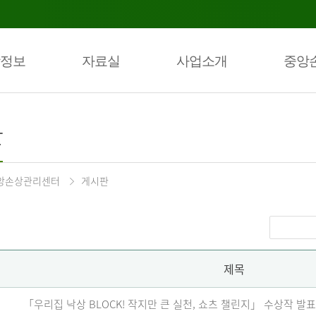
정보
자료실
사업소개
중앙
판
앙손상관리센터
게시판
제목
「우리집 낙상 BLOCK! 작지만 큰 실천, 쇼츠 챌린지」 수상작 발표