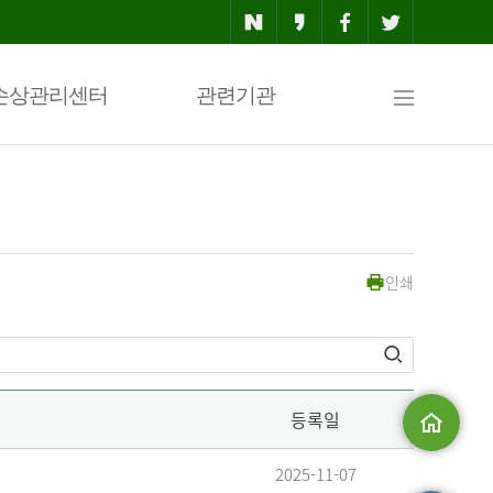
사
손상관리센터
관련기관
이
인쇄
트
맵
등록일
메인으로
2025-11-07