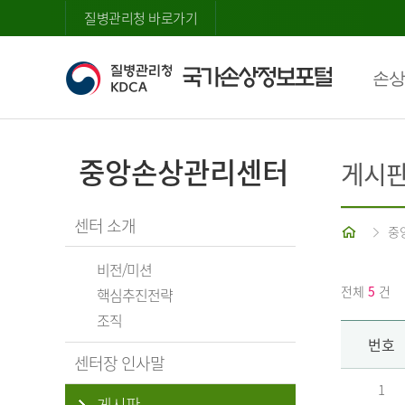
질병관리청 바로가기
손상
중앙손상관리센터
게시
센터 소개
홈
중
비전/미션
전체
5
건
핵심추진전략
조직
번호
센터장 인사말
1
게시판