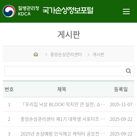
게시판
홈
중앙손상관리센터
게시판
번호
제목
등록일
1
「우리집 낙상 BLOCK! 작지만 큰 실천, 쇼츠 챌린지」 수상작 발표
2025-11-07
2
중앙손상관리센터 제1기 대학생 서포터즈 합격자 발표
2025-09-22
3
2025년 손상예방 인식제고 캐릭터 공모전 결과발표 지연 안내
2025-09-22