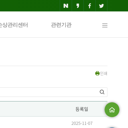
사
손상관리센터
관련기관
이
인쇄
트
맵
등록일
메인으로
2025-11-07