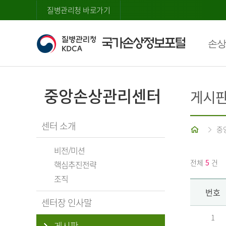
질병관리청 바로가기
손상
중앙손상관리센터
게시
센터 소개
홈
중
비전/미션
전체
5
건
핵심추진전략
조직
번호
센터장 인사말
1
게시판