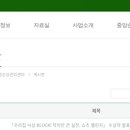
정보
자료실
사업소개
중앙
판
앙손상관리센터
게시판
제목
「우리집 낙상 BLOCK! 작지만 큰 실천, 쇼츠 챌린지」 수상작 발표