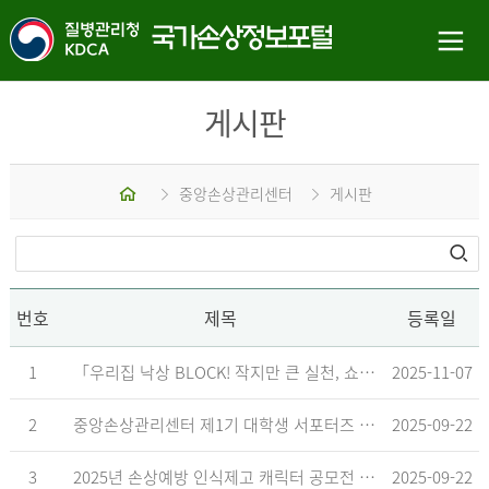
게시판
홈
중앙손상관리센터
게시판
번호
제목
등록일
1
「우리집 낙상 BLOCK! 작지만 큰 실천, 쇼츠 챌린지」 수상작 발표
2025-11-07
2
중앙손상관리센터 제1기 대학생 서포터즈 합격자 발표
2025-09-22
3
2025년 손상예방 인식제고 캐릭터 공모전 결과발표 지연 안내
2025-09-22