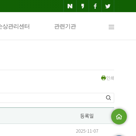
사
손상관리센터
관련기관
이
인쇄
트
맵
등록일
메인으로
2025-11-07