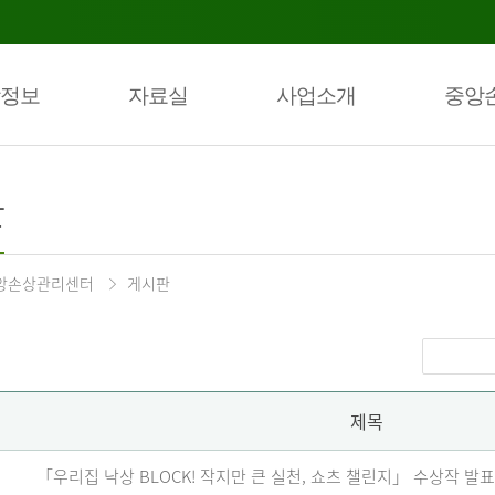
정보
자료실
사업소개
중앙
판
앙손상관리센터
게시판
제목
「우리집 낙상 BLOCK! 작지만 큰 실천, 쇼츠 챌린지」 수상작 발표