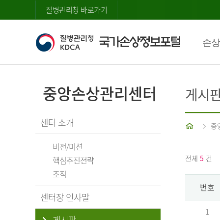
질병관리청 바로가기
손상
중앙손상관리센터
게시
센터 소개
홈
중
비전/미션
전체
5
건
핵심추진전략
조직
번호
센터장 인사말
1
게시판