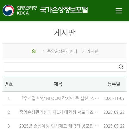
게시판
홈
중앙손상관리센터
게시판
번호
제목
등록일
1
「우리집 낙상 BLOCK! 작지만 큰 실천, 쇼츠 챌린지」 수상작 발표
2025-11-07
2
중앙손상관리센터 제1기 대학생 서포터즈 합격자 발표
2025-09-22
3
2025년 손상예방 인식제고 캐릭터 공모전 결과발표 지연 안내
2025-09-22