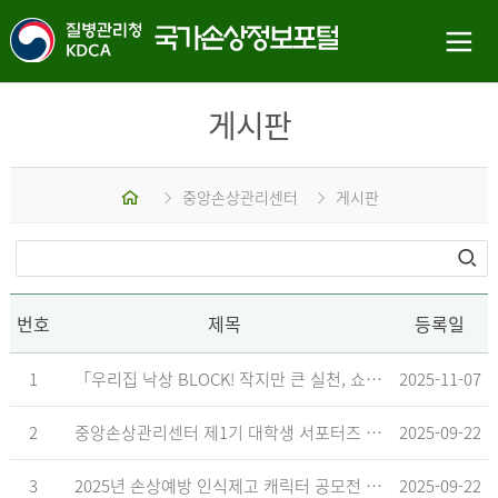
게시판
홈
중앙손상관리센터
게시판
번호
제목
등록일
1
「우리집 낙상 BLOCK! 작지만 큰 실천, 쇼츠 챌린지」 수상작 발표
2025-11-07
2
중앙손상관리센터 제1기 대학생 서포터즈 합격자 발표
2025-09-22
3
2025년 손상예방 인식제고 캐릭터 공모전 결과발표 지연 안내
2025-09-22