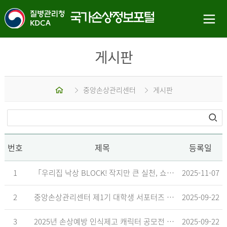
게시판
홈
중앙손상관리센터
게시판
번호
제목
등록일
1
「우리집 낙상 BLOCK! 작지만 큰 실천, 쇼츠 챌린지」 수상작 발표
2025-11-07
2
중앙손상관리센터 제1기 대학생 서포터즈 합격자 발표
2025-09-22
3
2025년 손상예방 인식제고 캐릭터 공모전 결과발표 지연 안내
2025-09-22